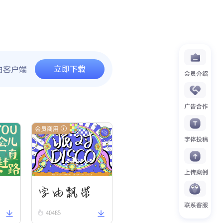
立即下载
由客户端
会员介绍
广告合作
会员商用
字体投稿
上传案例
刃
字由飘带
联系客服
40485