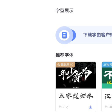
字型展示
下载字由客户
推荐字体
会员商用
单独
汉
点字烈金体
21万
2
隶