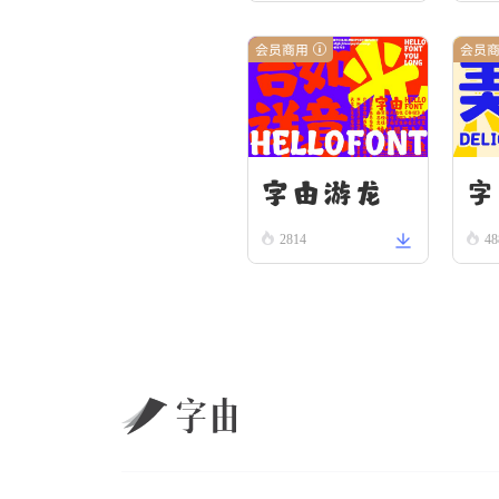
会员商用
会员
字由游龙
字
2814
48