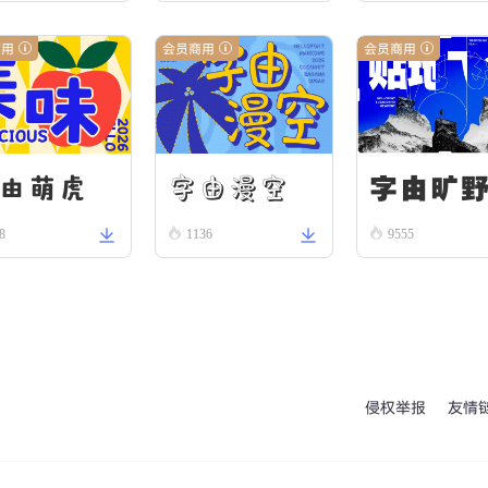
商用
会员商用
会员商用
字由漫空
字由旷
由萌虎
8
1136
9555
侵权举报
友情