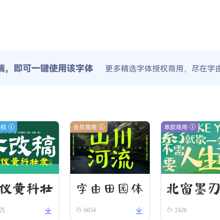
端，即可一键使用该字体
更多精选字体授权商用，尽在字
授权
会员商用
单款商用
字由田园体
北窗墨
仪黄科壮
8万
6054
2426
 W