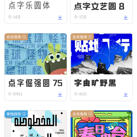
点字文艺圆 8
点字乐圆体
5
14万
15万
会员商用
会员商用
点字倔强圆 75
字由旷野黑
97612
9555
单独授权
会员商用