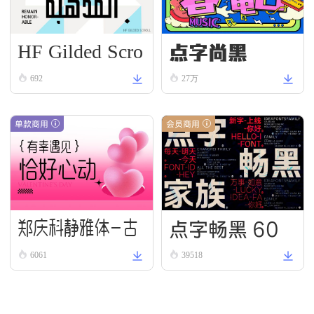
HF Gilded Scro
点字尚黑
ll
692
27万
单款商用
会员商用
点字畅黑 60
郑庆科静雅体-古
6061
39518
朴版 Simple