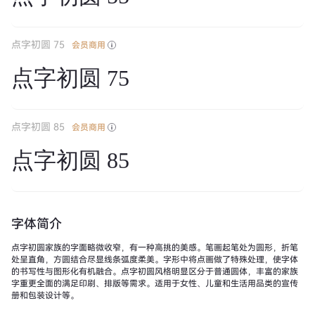
点字初圆 75
会员商用
点字初圆 75
点字初圆 85
会员商用
点字初圆 85
字体简介
点字初圆家族的字面略微收窄，有一种高挑的美感。笔画起笔处为圆形，折笔
处呈直角，方圆结合尽显线条弧度柔美。字形中将点画做了特殊处理，使字体
的书写性与图形化有机融合。点字初圆风格明显区分于普通圆体，丰富的家族
字重更全面的满足印刷、排版等需求。适用于女性、儿童和生活用品类的宣传
册和包装设计等。