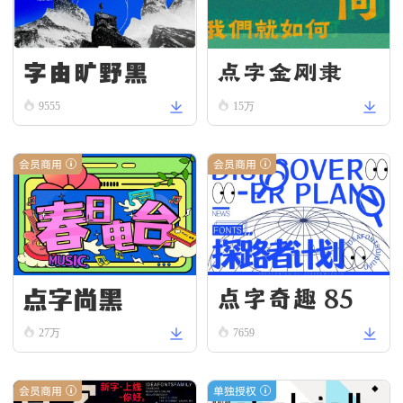
字由旷野黑
点字金刚隶
9555
15万
会员商用
会员商用
点字尚黑
点字奇趣 85
27万
7659
会员商用
单独授权