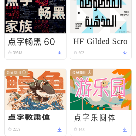
HF Gilded Scro
点字畅黑 60
ll
39518
692
会员商用
会员商用
点字乐圆体
点字敦肃体
22万
14万