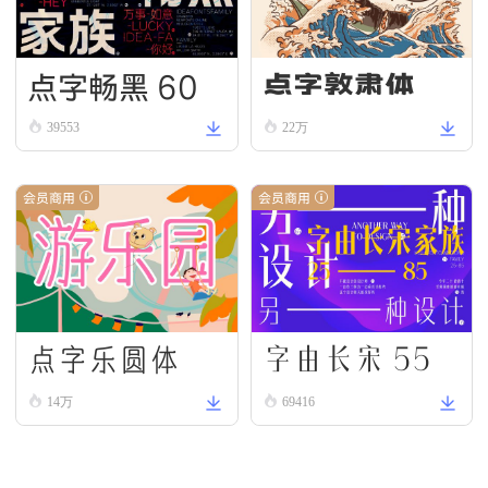
点字畅黑 60
点字敦肃体
39553
22万
会员商用
会员商用
字由长宋 55
点字乐圆体
14万
69416