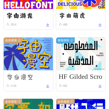
字由游龙
字由萌虎
2814
488
会员商用
单独授权
HF Gilded Scro
字由漫空
ll
1136
692
会员商用
会员商用