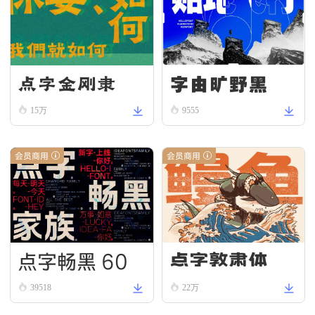
字由旷野黑
点字金刚隶
15万
9555
会员商用
会员商用
点字畅黑 60
点字敦肃体
39518
22万