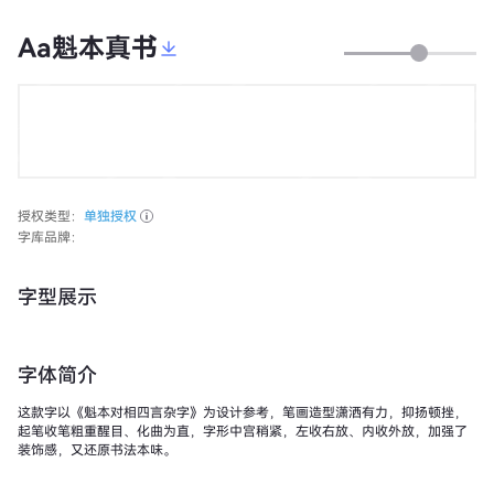
Aa魁本真书
授权类型：
单独授权
字库品牌：
字型展示
字体简介
这款字以《魁本对相四言杂字》为设计参考，笔画造型潇洒有力，抑扬顿挫，
起笔收笔粗重醒目、化曲为直，字形中宫稍紧，左收右放、内收外放，加强了
装饰感，又还原书法本味。