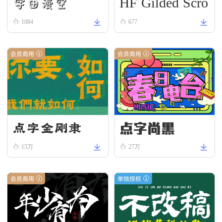
HF Gilded Scro
字由漫空
ll
1084
677
会员商用
会员商用
点字尚黑
点字金刚隶
15万
27万
会员商用
单独授权