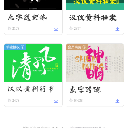
汉仪黄科壮隶
点字烈金体
W
21万
28万
单独授权
会员商用
汉仪黄科行书
点字玲珑
W
24万
64638