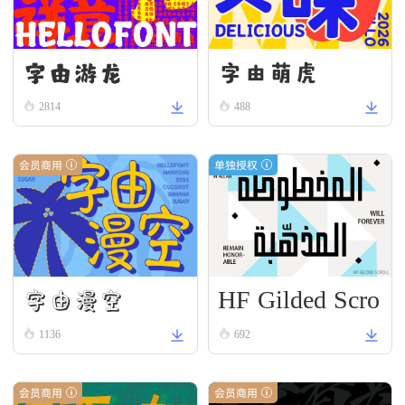
字由游龙
字由萌虎
2814
488
会员商用
单独授权
HF Gilded Scro
字由漫空
ll
1136
692
会员商用
会员商用