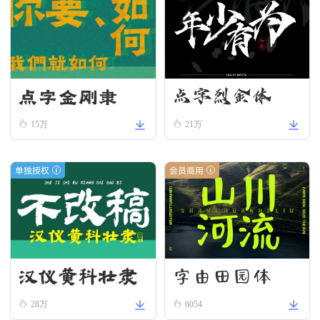
点字金刚隶
点字烈金体
15万
21万
单独授权
会员商用
字由田园体
汉仪黄科壮隶
W
28万
6054