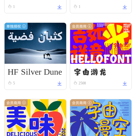
ument
enewal
1
1
单独授权
会员商用
HF Silver Dune
字由游龙
5
2508
会员商用
会员商用