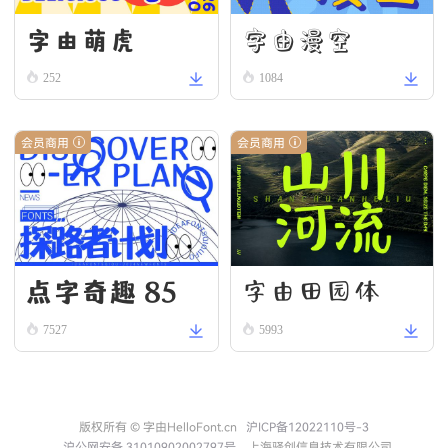
字由漫空
字由萌虎
252
1084
会员商用
会员商用
点字奇趣 85
字由田园体
7527
5993
版权所有 © 字由HelloFont.cn
沪ICP备12022110号-3
沪公网安备 31010902002797号
上海驿创信息技术有限公司