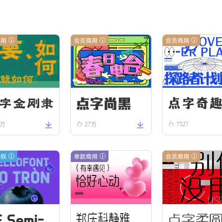
商用
会员商用
会员商用
点字尚黑
点字奇趣
字金刚隶
5万
27万
7527
5
授权
单款商用
会员商用
F Semi-
点字柔
郑庆科静雅