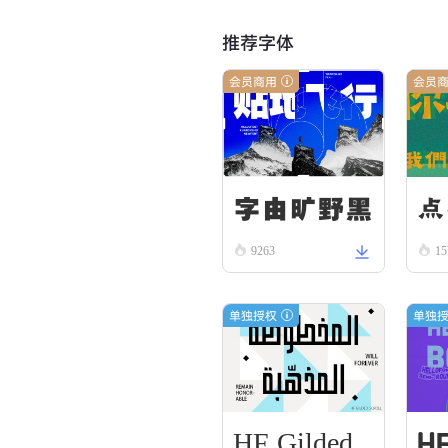
推荐字体
会员商用
会员
字由旷野黑
点
9263
1
单独授权
单独
HF Gilded
H