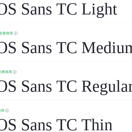
S Sans TC Light
免费商用
OS Sans TC Mediu
免费商用
S Sans TC Regula
商用
S Sans TC Thin