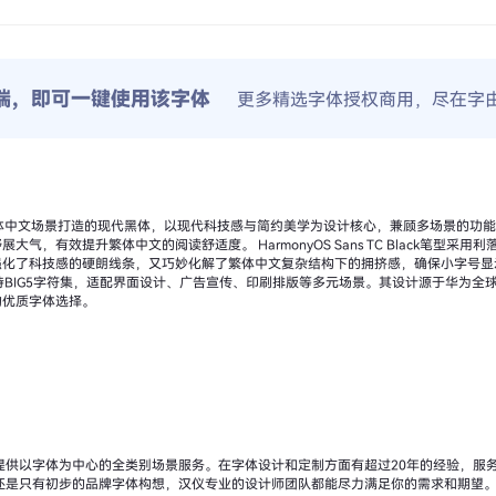
端，即可一键使用该字体
更多精选字体授权商用，尽在字
ck是一款专为繁体中文场景打造的现代黑体，以现代科技感与简约美学为设计核心，兼顾多场景
rmonyOS Sans TC Black笔型采用利落直角，搭配均匀的粗字重与方头笔画形
了科技感的硬朗线条，又巧妙化解了繁体中文复杂结构下的拥挤感，确保小字号显示清晰
 Black支持BIG5字符集，适配界面设计、广告宣传、印刷排版等多元场景。其设计源于
的优质字体选择。
供以字体为中心的全类别场景服务。在字体设计和定制方面有超过20年的经验，服务过包
还是只有初步的品牌字体构想，汉仪专业的设计师团队都能尽力满足你的需求和期望