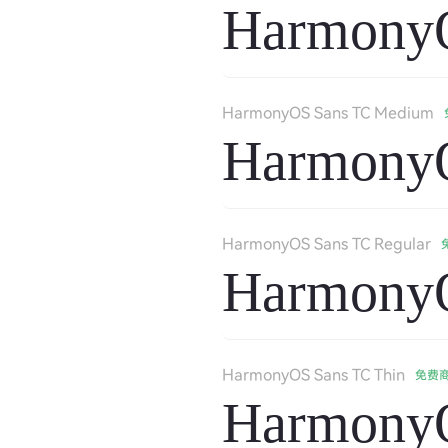
HarmonyO
HarmonyOS Sans TC Medium
Harmony
HarmonyOS Sans TC Regular
HarmonyO
HarmonyOS Sans TC Thin
免费
HarmonyO