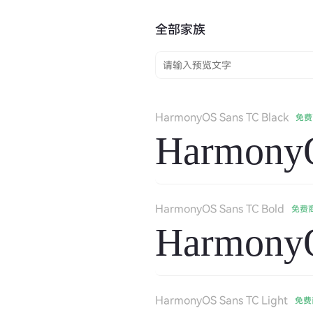
全部家族
HarmonyOS Sans TC Black
免费
HarmonyO
HarmonyOS Sans TC Bold
免费
HarmonyO
HarmonyOS Sans TC Light
免费