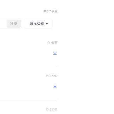
共6个字重
预览
展示类别
61万
62092
21511