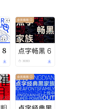
会员商用
 8
点字畅黑 6
39393
0
会员商用
圆粗
点字经典黑