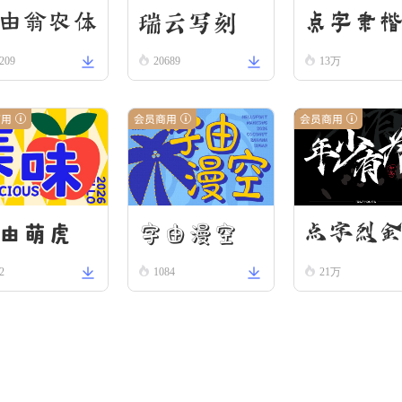
瑞云写刻
由翁农体
点字隶
209
20689
13万
商用
会员商用
会员商用
字由漫空
由萌虎
点字烈
2
1084
21万