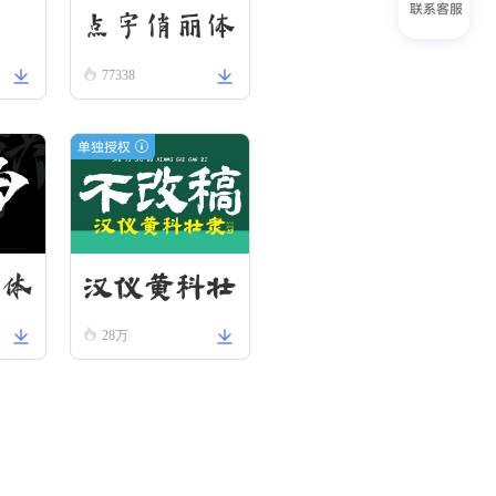
联系客服
楷
点字俏丽体
77338
单独授权
汉仪黄科壮
金体
28万
隶 W