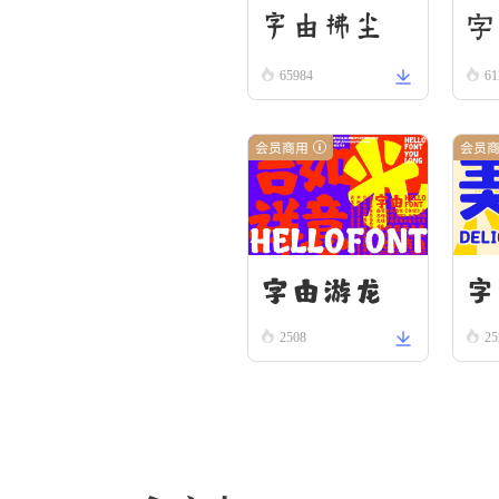
字由拂尘
字
65984
61
会员商用
会员
字由游龙
字
2508
25