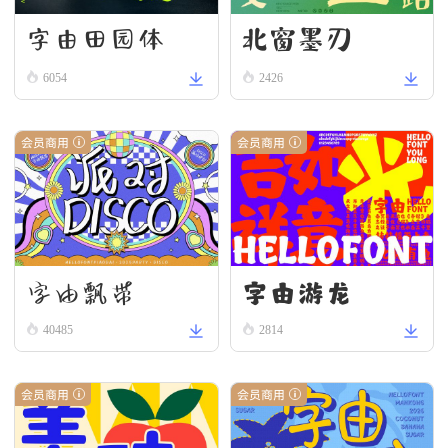
字由田园体
北窗墨刃
6054
2426
会员商用
会员商用
字由游龙
字由飘带
40485
2814
会员商用
会员商用