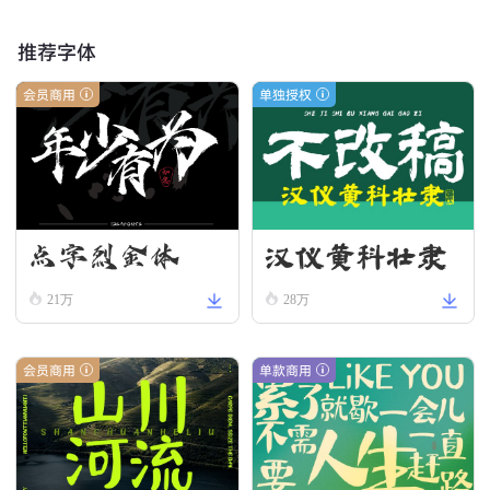
推荐字体
会员商用
单独授权
汉仪黄科壮隶
点字烈金体
W
21万
28万
会员商用
单款商用