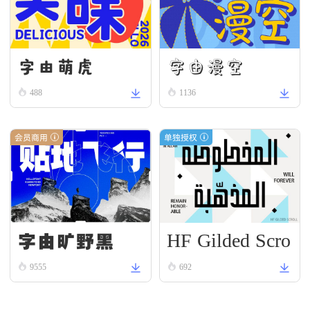
字由漫空
字由萌虎
488
1136
会员商用
单独授权
HF Gilded Scro
字由旷野黑
ll
9555
692