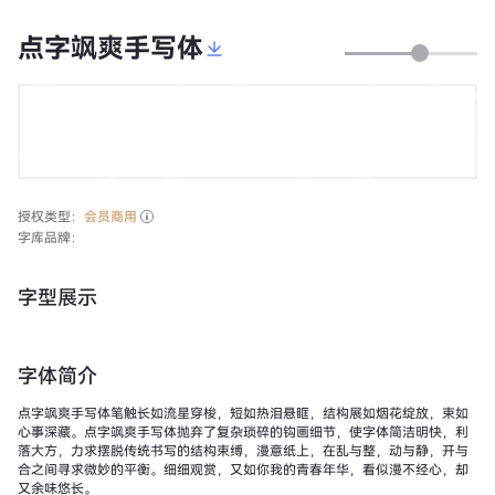
点字飒爽手写体
授权类型：
会员商用
字库品牌：
字型展示
字体简介
点字飒爽手写体笔触长如流星穿梭，短如热泪悬眶，结构展如烟花绽放，束如
心事深藏。点字飒爽手写体抛弃了复杂琐碎的钩画细节，使字体简洁明快，利
落大方，力求摆脱传统书写的结构束缚，漫意纸上，在乱与整，动与静，开与
合之间寻求微妙的平衡。细细观赏，又如你我的青春年华，看似漫不经心，却
又余味悠长。