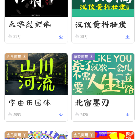
汉仪黄科壮隶
点字烈金体
W
21万
28万
会员商用
单款商用
字由田园体
北窗墨刃
5993
2420
会员商用
会员商用