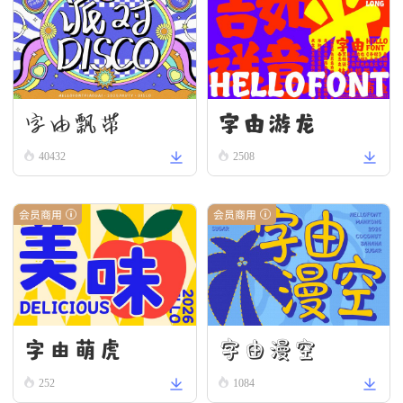
字由游龙
字由飘带
40432
2508
会员商用
会员商用
字由漫空
字由萌虎
252
1084