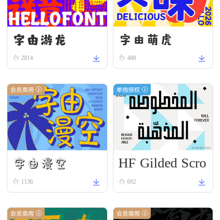
字由游龙
字由萌虎
2814
488
会员商用
单独授权
HF Gilded Scro
字由漫空
ll
1136
692
会员商用
会员商用