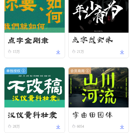
点字金刚隶
点字烈金体
15万
21万
单独授权
会员商用
字由田园体
汉仪黄科壮隶
W
28万
6054