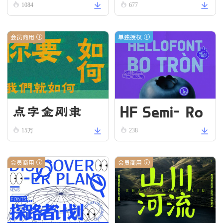
ll
1084
677
会员商用
单独授权
HF Semi-Ro
点字金刚隶
und VN Bold
15万
238
会员商用
会员商用