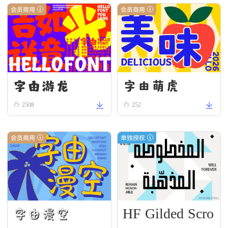
会员商用
会员商用
字由游龙
字由萌虎
2508
252
会员商用
单独授权
HF Gilded Scro
字由漫空