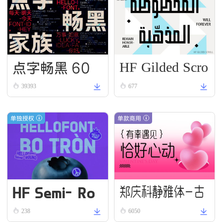
HF Gilded Scro
点字畅黑 60
ll
39393
677
单独授权
单款商用
HF Semi-Ro
郑庆科静雅体-古
und VN Bold
238
6050
朴版 Simple