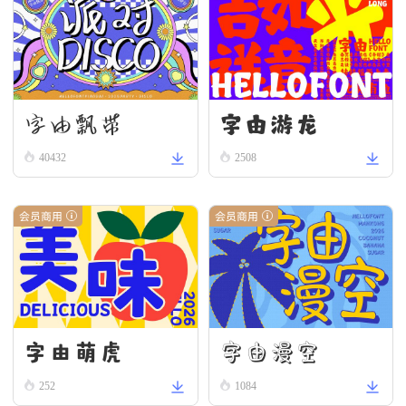
字由游龙
字由飘带
40432
2508
会员商用
会员商用
字由漫空
字由萌虎
252
1084