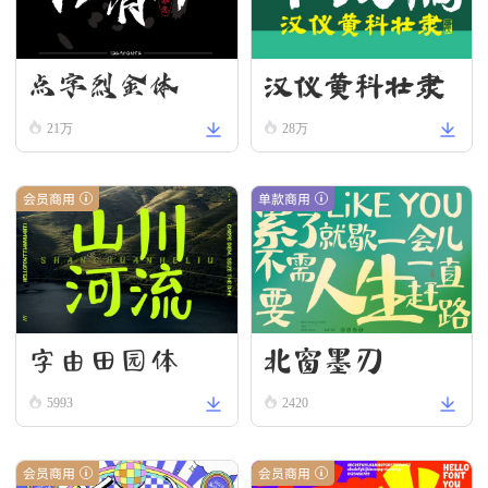
汉仪黄科壮隶
点字烈金体
W
21万
28万
会员商用
单款商用
字由田园体
北窗墨刃
5993
2420
会员商用
会员商用