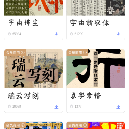
字由拂尘
字由翁农体
65984
61209
会员商用
会员商用
瑞云写刻
点字隶楷
20689
13万
会员商用
会员商用