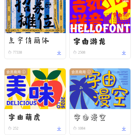
字由游龙
点字俏丽体
77338
2508
会员商用
会员商用
字由漫空
字由萌虎
252
1084