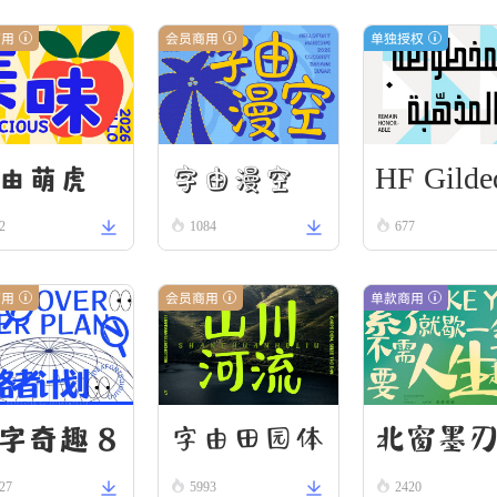
商用
会员商用
单独授权
HF Gilde
字由漫空
由萌虎
2
1084
Scroll
677
商用
会员商用
单款商用
字奇趣 8
字由田园体
北窗墨
27
5993
2420