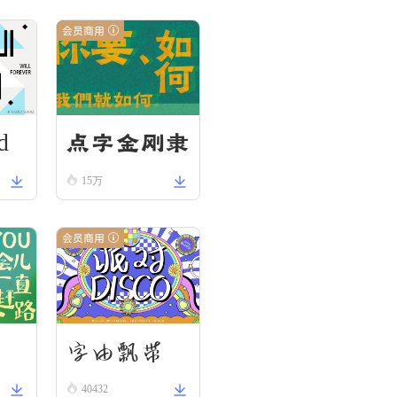
会员商用
d
点字金刚隶
15万
会员商用
刃
字由飘带
40432