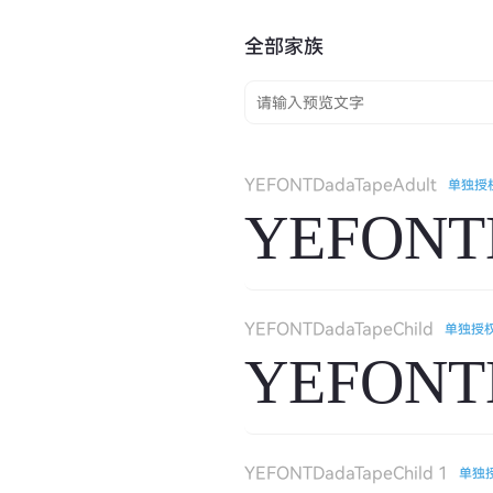
全部家族
YEFONTDadaTapeAdult
单独授
YEFONTD
YEFONTDadaTapeChild
单独授
YEFONTD
YEFONTDadaTapeChild 1
单独