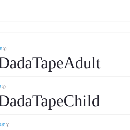
权
adaTapeAdult
权
adaTapeChild
授权