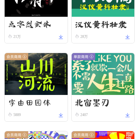
汉仪黄科壮隶
点字烈金体
W
21万
28万
会员商用
单款商用
字由田园体
北窗墨刃
5889
2407
会员商用
会员商用