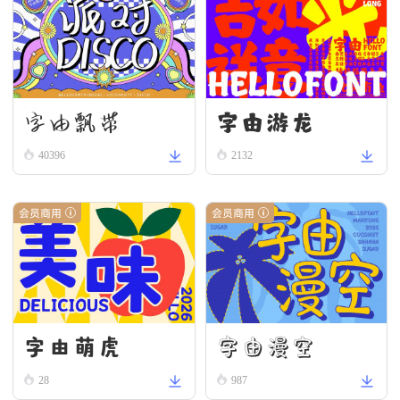
字由游龙
字由飘带
40396
2132
会员商用
会员商用
字由漫空
字由萌虎
28
987