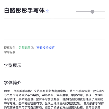
白路彤彤手写体
授权类型：
免费商用
（查看授权说明）
字库品牌：
字型展示
字体简介
### 白路彤彤手写体：文艺手写风免费商用字体 白路彤彤手写体是一款充满文
艺气息的简体中文手写字体，字形修长，重心居中，中宫适中，展现出优雅的
手写韵律。字体笔型设计富有手写的流畅感，自然的弧度和变化还原了真实的
书写笔触，整体笔画粗细均匀，呈现出纤细清秀的视觉效果。 白路彤彤手写体
的笔画端部采用手写自然形态，避免了机械的方头或圆头处理，收笔自然灵