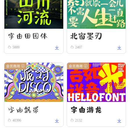
字由田园体
北窗墨刃
5889
2407
会员商用
会员商用
字由游龙
字由飘带
40396
2132