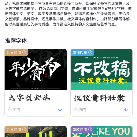
动；笔画之间根据手写节奏有适当的连接与断开，既保持了书写的连贯性，又
不失字形的清晰度。 作为免费商用字体，白路彤彤手写体包含6796个字符，覆
盖简体中文、英文、数字及常用标点符号，能满足多样化的设计需求。无论是
文艺海报、品牌设计，还是手账排版、社交媒体内容创作，白路彤彤手写体都
能以其温暖亲切的手写质感，为作品注入独特的人文温度与艺术气息。
推荐字体
会员商用
单独授权
汉仪黄科壮隶
点字烈金体
W
21万
28万
会员商用
单款商用