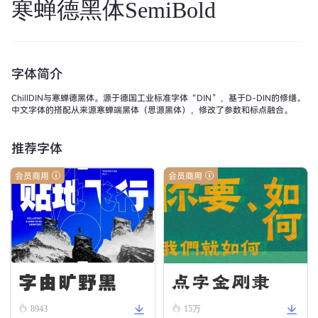
寒蝉德黑体SemiBold
字体简介
ChillDIN与寒蝉德黑体。源于德国工业标准字体“DIN”，基于D-DIN的修缮。
中文字体的搭配从来源寒蝉端黑体（思源黑体），修改了参数和标点融合。
推荐字体
会员商用
会员商用
字由旷野黑
点字金刚隶
8943
15万