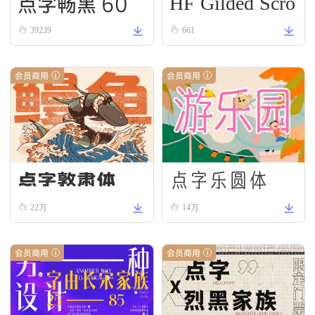
HF Gilded Scro
点字畅黑 60
ll
39239
661
会员商用
会员商用
点字乐圆体
点字敦肃体
22万
14万
会员商用
会员商用