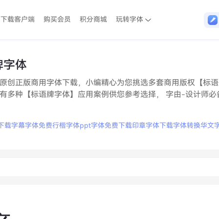
下载客户端
购买会员
积分商城
玩转字体
牌字体
原创正版商用字体下载，小编精心为您挑选多套商用版权【标语
有多种【标语牌字体】应用案例供您参考选择， 字由-设计师必
下载
字幕字体
免费行楷字体
ppt字体免费下载
印章字体下载
字体转换
华文