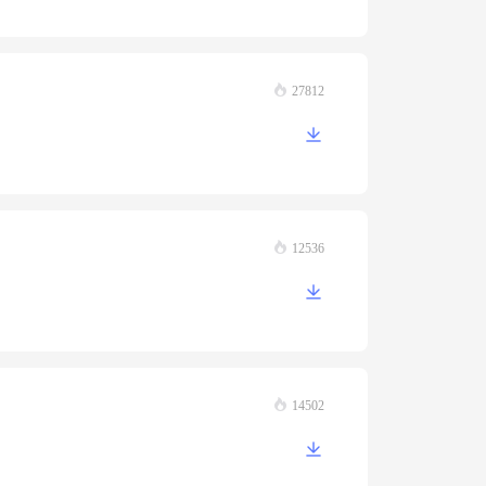
27812
12536
14502