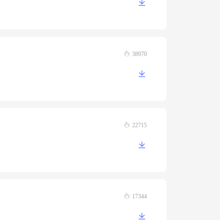
38970
22715
17344