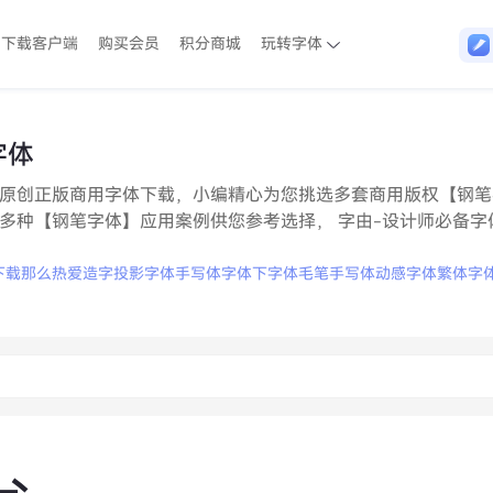
下载客户端
购买会员
积分商城
玩转字体
字体
原创正版商用字体下载，小编精心为您挑选多套商用版权【钢笔
多种【钢笔字体】应用案例供您参考选择， 字由-设计师必备字
下载
那么热爱造字
投影字体
手写体字体
下字体
毛笔手写体
动感字体
繁体字