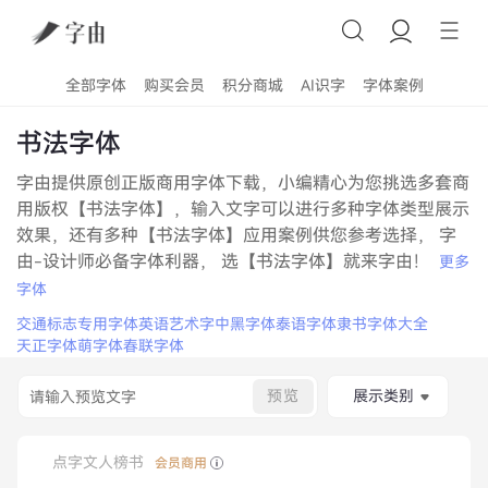
全部字体
购买会员
积分商城
AI识字
字体案例
书法字体
字由提供原创正版商用字体下载，小编精心为您挑选多套商
用版权【书法字体】，输入文字可以进行多种字体类型展示
效果，还有多种【书法字体】应用案例供您参考选择， 字
由-设计师必备字体利器， 选【书法字体】就来字由！
更多
字体
交通标志专用字体
英语艺术字
中黑字体
泰语字体
隶书字体大全
天正字体
萌字体
春联字体
预览
展示类别
点字文人榜书
会员商用