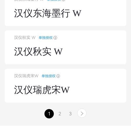
汉仪东海墨行 W
汉仪秋实 W
单独授权
汉仪秋实 W
汉仪瑞虎宋W
单独授权
汉仪瑞虎宋W
1
2
3
