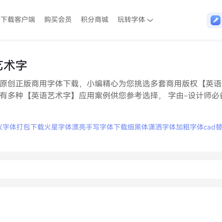
下载客户端
购买会员
积分商城
玩转字体
艺术字
原创正版商用字体下载，小编精心为您挑选多套商用版权【英语
有多种【英语艺术字】应用案例供您参考选择， 字由-设计师必
仪字体打包下载
火星字体
漂亮手写字体下载
细黑体
潇洒字体
加粗字体
cad