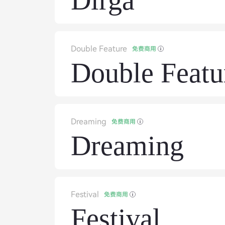
Dirga
Double Feature
免费商用
Double Featu
Dreaming
免费商用
Dreaming
Festival
免费商用
Festival