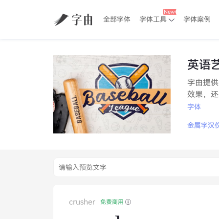
全部字体
字体工具
字体案例
英语
字由提供
效果，还
字体
金属字
汉
crusher
免费商用