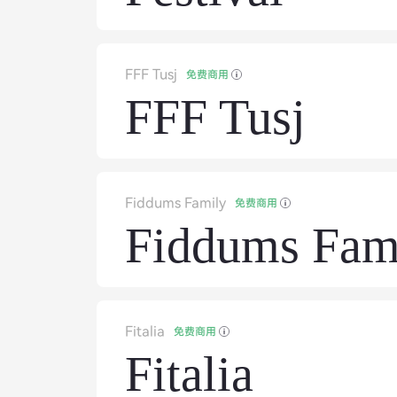
FFF Tusj
免费商用
FFF Tusj
Fiddums Family
免费商用
Fiddums Fam
Fitalia
免费商用
Fitalia