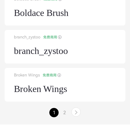
Boldace Brush
branch_zystoo
免费商用
branch_zystoo
Broken Wings
免费商用
Broken Wings
1
2
