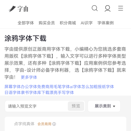
全部字体
购买会员
积分商城
AI识字
字体案例
涂鸦字体下载
字由提供原创正版商用字体下载，小编精心为您挑选多套商
用版权【涂鸦字体下载】，输入文字可以进行多种字体类型
展示效果，还有多种【涂鸦字体下载】应用案例供您参考选
择， 字由-设计师必备字体利器， 选【涂鸦字体下载】就来
字由！
更多字体
屏幕字体
办公字体
免费商用毛笔字体
ai字体怎么加粗
报纸字体
日语字体
隶书字体库下载
漂亮手写字体
预览
展示类别
点字纯真体
会员商用