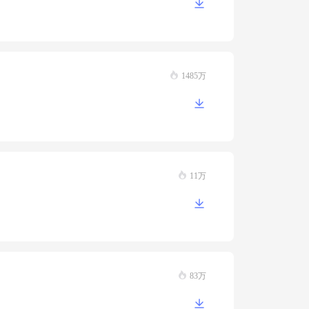
1485万
11万
83万