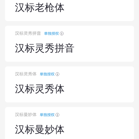
汉标老枪体
汉标灵秀拼音
单独授权
汉标灵秀拼音
汉标灵秀体
单独授权
汉标灵秀体
汉标曼妙体
单独授权
汉标曼妙体