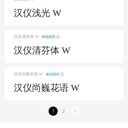
汉仪浅光 W
汉仪清芬体 W
单独授权
汉仪清芬体 W
汉仪尚巍花语 W
单独授权
汉仪尚巍花语 W
1
2
