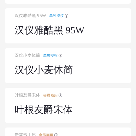
汉仪雅酷黑 95W
单独授权
汉仪雅酷黑 95W
汉仪小麦体简
单独授权
汉仪小麦体简
叶根友爵宋体
会员商用
叶根友爵宋体
新蒂雪山体
会员商用