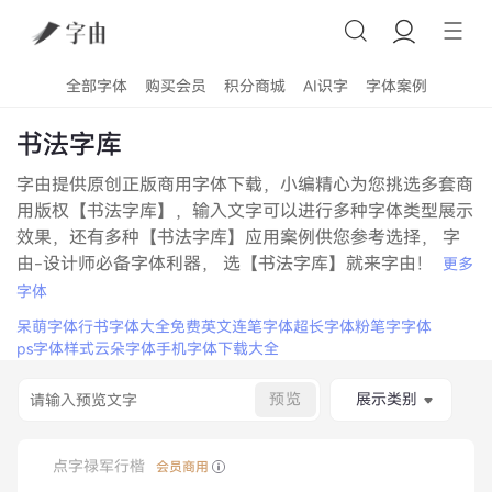
全部字体
购买会员
积分商城
AI识字
字体案例
书法字库
字由提供原创正版商用字体下载，小编精心为您挑选多套商
用版权【书法字库】，输入文字可以进行多种字体类型展示
效果，还有多种【书法字库】应用案例供您参考选择， 字
由-设计师必备字体利器， 选【书法字库】就来字由！
更多
字体
呆萌字体
行书字体大全免费
英文连笔字体
超长字体
粉笔字字体
ps字体样式
云朵字体
手机字体下载大全
预览
展示类别
点字禄军行楷
会员商用