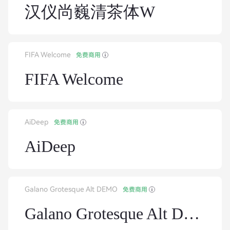
汉仪尚巍清茶体W
FIFA Welcome
免费商用
FIFA Welcome
AiDeep
免费商用
AiDeep
Galano Grotesque Alt DEMO
免费商用
Galano Grotesque Alt DEMO