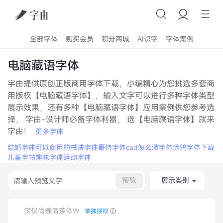
全部字体
购买会员
积分商城
AI识字
字体案例
电脑藏语字体
字由提供原创正版商用字体下载，小编精心为您挑选多套商
用版权【电脑藏语字体】，输入文字可以进行多种字体类型
展示效果，还有多种【电脑藏语字体】应用案例供您参考选
择， 字由-设计师必备字体利器， 选【电脑藏语字体】就来
字由！
更多字体
结婚字体
可以商用的书法字体
哥特字体
cad怎么装字体
涂鸦字体下载
儿童字帖
趣味字体
运动字体
预览
展示类别
汉仪尚巍清茶体W
单独授权