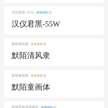
汉仪君黑-55W
单独授权
汉仪君黑-55W
默陌清风隶
会员商用
默陌清风隶
默陌童画体
会员商用
默陌童画体
默陌荒草体溅墨版
单独授权