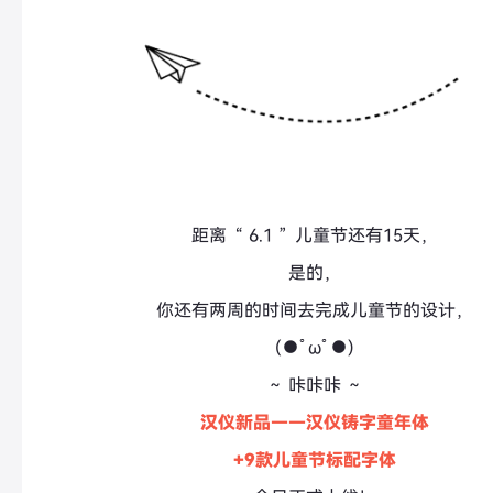
距离“ 6.1 ”儿童节还有15天，
是的，
你还有两周的时间去完成儿童节的设计，
(●ﾟωﾟ●)
～ 咔咔咔 ～
汉仪新品——汉仪铸字童年体
+9款儿童节标配字体