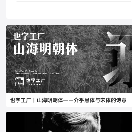
也字工厂｜山海明朝体——介乎黑体与宋体的诗意