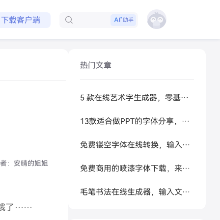
免费领取会员
助手
下载客户端
热门文章
5 款在线艺术字生成器，零基础做高级感标题
13款适合做PPT的字体分享，让你的PPT更好看
免费镂空字体在线转换，输入文字秒生成可复制空心艺术字
者：
安晴的姐姐
免费商用的喷漆字体下载，来试试让 AI 帮你生成
毛笔书法在线生成器，输入文字秒变书法大家
饿了……