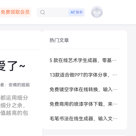
免费领取会员
下载客户端
助手
热门文章
5 款在线艺术字生成器，零基础做高级感标题
爱了~
13款适合做PPT的字体分享，让你的PPT更好看
者：
安晴的姐姐
免费镂空字体在线转换，输入文字秒生成可复制空心艺术字
料都运用细分
免费商用的喷漆字体下载，来试试让 AI 帮你生成
场细分之余，
颜值越高的包
毛笔书法在线生成器，输入文字秒变书法大家