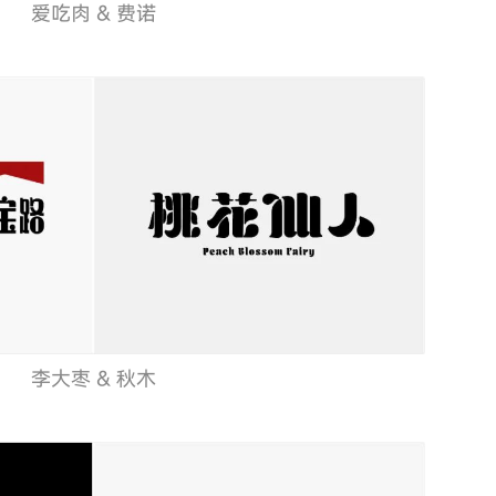
爱吃肉 & 费诺
李大枣 & 秋木