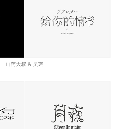
山药大叔 & 吴琪