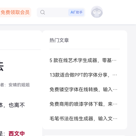
免费领取会员
助手
下载客户端
热门文章
5 款在线艺术字生成器，零基础做高级感标题
法
13款适合做PPT的字体分享，让你的PPT更好看
者：
安晴的姐姐
免费镂空字体在线转换，输入文字秒生成可复制空心艺术字
免费商用的喷漆字体下载，来试试让 AI 帮你生成
体，也离不
毛笔书法在线生成器，输入文字秒变书法大家
是：
西文中