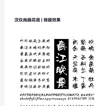
汉仪尚巍花语 | 排版效果