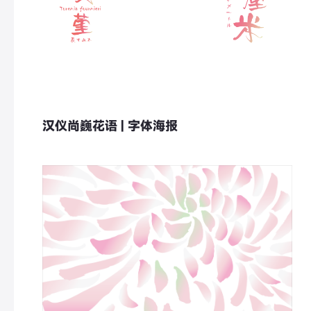
汉仪尚巍花语 | 字体海报