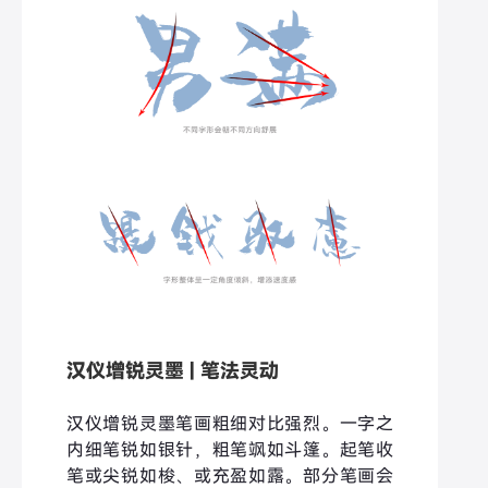
汉仪增锐灵墨 | 笔法灵动
汉仪增锐灵墨笔画粗细对比强烈。一字之
内细笔锐如银针，粗笔飒如斗篷。起笔收
笔或尖锐如梭、或充盈如露。部分笔画会