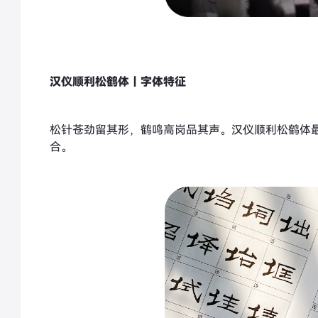
汉仪顺利松鹤体｜字体特征
松针苍劲留其形，鹤鸣高岗品其声。汉仪顺利松鹤体
合。