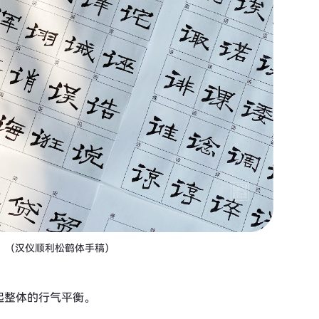
（汉仪顺利松鹤体手稿）
起整体的行气平衡。