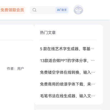
免费领取会员
助手
下载客户端
热门文章
5 款在线艺术字生成器，零基础做高级感标题
13款适合做PPT的字体分享，让你的PPT更好看
作者：
用户
免费镂空字体在线转换，输入文字秒生成可复制空心艺术字
免费商用的喷漆字体下载，来试试让 AI 帮你生成
毛笔书法在线生成器，输入文字秒变书法大家