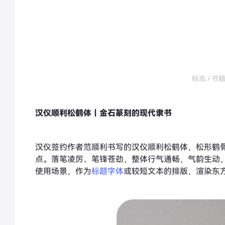
标志 / 书籍 
汉仪顺利松鹤体｜金石篆刻的现代隶书
汉仪签约作者范顺利书写的汉仪顺利松鹤体，松形鹤
点。落笔凌厉、笔锋苍劲，整体行气通畅，气韵生动
使用场景，作为
标题字体
或较短文本的排版，渲染东