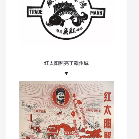
红太阳照亮了赣州城
▼