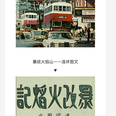
暴政火焰山——连环图文
▼