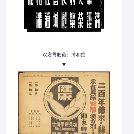
汉方胃肠药：清和錠
▼