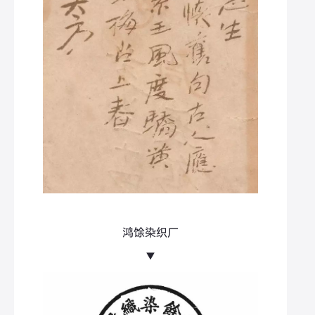
鸿馀染织厂
▼