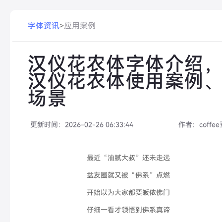
字体资讯
>
应用案例
汉仪花农体字体介绍
汉仪花农体使用案例
场景
更新时间：
2026-02-26 06:33:44
作者：
coffe
最近“油腻大叔”还未走远
盆友圈就又被“佛系”点燃
开始以为大家都要皈依佛门
仔细一看才领悟到佛系真谛