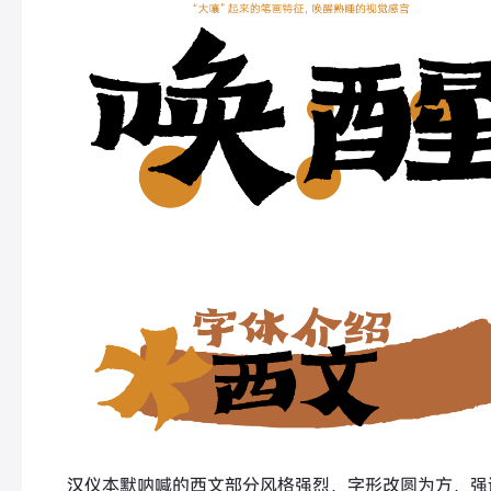
汉仪本默呐喊的西文部分风格强烈，字形改圆为方，强