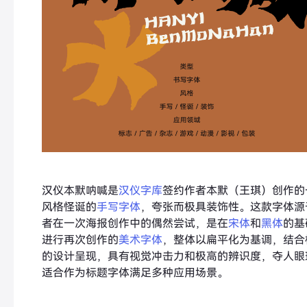
汉仪本默呐喊是
汉仪字库
签约作者本默（王琪）创作的
风格怪诞的
手写字体
，夸张而极具装饰性。这款字体源
者在一次海报创作中的偶然尝试，是在
宋体
和
黑体
的基
进行再次创作的
美术字体
，整体以扁平化为基调，结合
的设计呈现，具有视觉冲击力和极高的辨识度，夺人眼
适合作为标题字体满足多种应用场景。