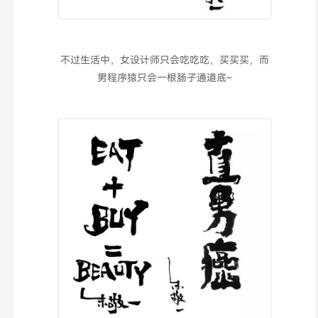
不过生活中，女设计师只会吃吃吃，买买买，而
男程序猿只会一根肠子通道底~