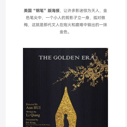
美国“
钢笔
”
版
海
报
，
让许多影迷惊为天人，
金
色笔尖中，一个小人的剪影孑立一身，孤对傲
梅，这就是那代文人在炮火和磨难中锻出的一抹
金色。