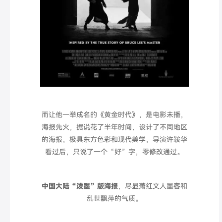
而让他一举成名的
《黄金时代》
，是电影未播，
海报先火
，
据说
花了半年时间
，设计了不同地区
的海报，
极具东方色彩和现代美学，
导演许鞍华
看过后，只说了一个“好”字，零修改通过。
中国大陆
“泼墨”版海报
，
尽显萧红文人墨客和
乱世飘萍的气质。