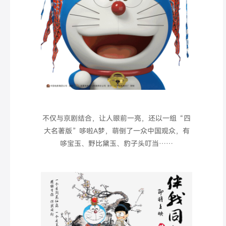
不仅与京剧结合，让人眼前一亮，还以
一组“四
大名著版”哆啦A梦，
萌倒了一众中国观众，有
哆宝玉、野比黛玉、豹子头叮当……