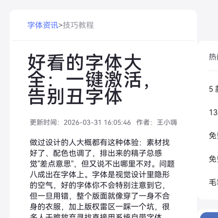
字体资讯
>
技巧教程
好看的字体大
热
全：一键激活，
告别丑字体
更新时间：
2026-03-31 16:05:46
作者：
王小嗨
做过设计的人大概都有这种体验：素材找
好了、配色也调了，排出来的稿子总感
觉"差点意思"，但又说不出哪里不对。问题
八成出在字体上。字体是视觉设计里隐形
的空气，好的字体你不会特别注意到它，
但一旦用错，整个版面就像穿了一身不合
身的衣服，加上版权雷区一踩一个坑，很
多人干脆放弃寻找直接用系统自带字体。