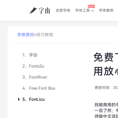
全部字体
字体工具
字体案例
字体资讯
>
技巧教程
免费
1、字由
2、Fonts2u
用放
3、FontRiver
更新时间：
20
4、Free Font Box
5、Font.icu
找能商用的
一目了然；
师做中文项