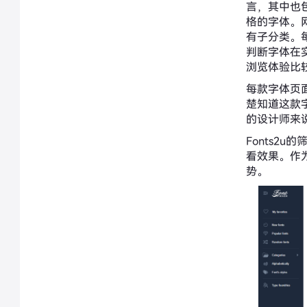
言，其中也
格的字体。网站
有子分类。
判断字体在
浏览体验比
每款字体页
楚知道这款
的设计师来
Fonts2
看效果。作为
势。