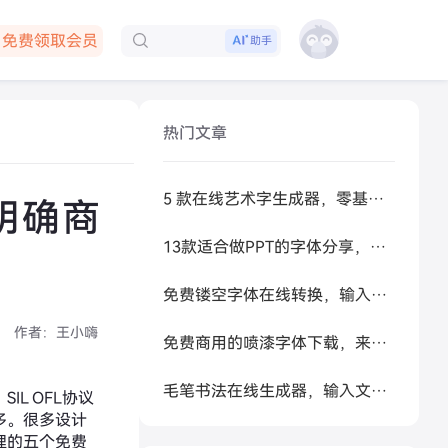
免费领取会员
助手
下载客户端
热门文章
5 款在线艺术字生成器，零基础做高级感标题
明确商
13款适合做PPT的字体分享，让你的PPT更好看
免费镂空字体在线转换，输入文字秒生成可复制空心艺术字
作者：
王小嗨
免费商用的喷漆字体下载，来试试让 AI 帮你生成
毛笔书法在线生成器，输入文字秒变书法大家
L OFL协议
多。很多设计
理的五个免费