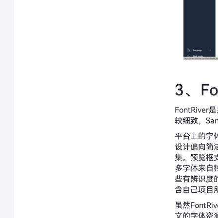
3、Fo
FontRi
较细致，Sans
平台上的字体
设计偏向简
集。预览框支
多字体来自
些有辨识度
含自己项目
虽然Font
文的字体资