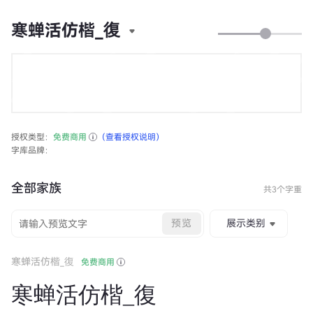
寒蝉活仿楷_復
授权类型：
免费商用
（查看授权说明）
字库品牌：
全部家族
共3个字重
预览
展示类别
寒蝉活仿楷_復
免费商用
寒蝉活仿楷_復