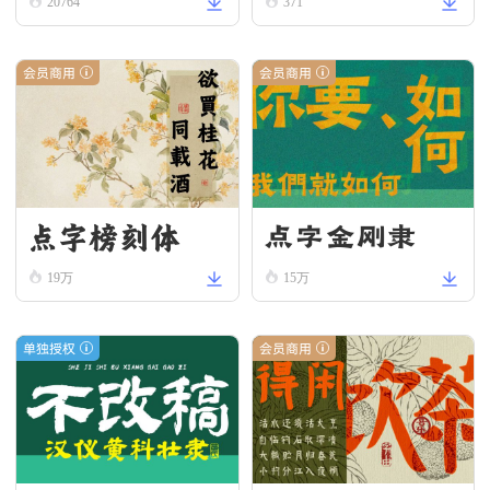
20764
371
会员商用
会员商用
点字榜刻体
点字金刚隶
19万
15万
单独授权
会员商用