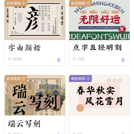
会员商用
会员商用
字由颜楷
点字五经明刻
83595
本
15万
会员商用
单款商用
瑞云写刻